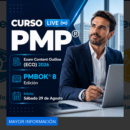
e 50 cursos en 5 cate
logías
Tecnologías de la
Habi
les
Información
Bl
MAYOR INFORMACIÓN