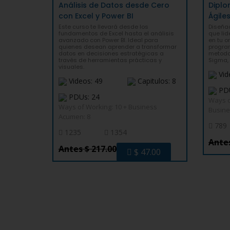
Análisis de Datos desde Cero
Dipl
con Excel y Power BI
Ágile
Este curso te llevará desde los
Diseña
fundamentos de Excel hasta el análisis
que lid
avanzado con Power BI. Ideal para
en tu o
quienes desean aprender a transformar
progra
datos en decisiones estratégicas a
metodol
través de herramientas prácticas y
Sigma, 
visuales.
Vid
Videos: 49
Capitulos: 8
PDU
PDUs: 24
Ways o
Ways of Working: 10 + Business
Busine
Acumen: 8
789
1235
1354
Antes
Antes $ 217.00
$ 47.00