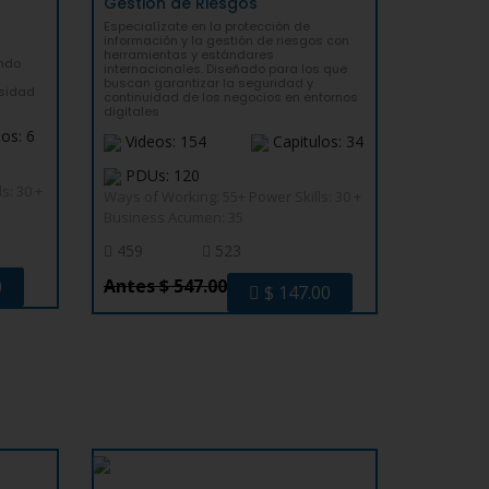
Gestión de Riesgos
Especialízate en la protección de
información y la gestión de riesgos con
herramientas y estándares
ndo
internacionales. Diseñado para los que
buscan garantizar la seguridad y
esidad
continuidad de los negocios en entornos
digitales
os: 6
Videos: 154
Capitulos: 34
PDUs: 120
s: 30 +
Ways of Working: 55+ Power Skills: 30 +
Business Acumen: 35
459
523
Antes $ 547.00
0
$ 147.00