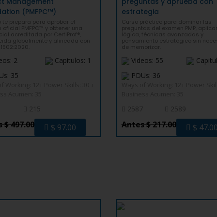
ect Management
preguntas y aprueba con
ation (PMFPC™)
estrategia
o te prepara para aprobar el
Curso práctico para dominar las
 oficial PMFPC™ y obtener una
preguntas del examen PMP, aplica
ial acreditada por CertiProf®,
lógica, técnicas avanzadas y
cida globalmente y alineada con
pensamiento estratégico sin nec
21502:2020.
de memorizar.
eos: 2
Capitulos: 1
Videos: 55
Capitul
s: 35
PDUs: 36
f Working: 12+ Power Skills: 30 +
Ways of Working: 12+ Power Skill
ss Acumen: 35
Business Acumen: 35
215
2587
2589
 $ 497.00
Antes $ 217.00
$ 97.00
$ 47.0