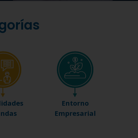
gorías
lidades
Entorno
andas
Empresarial