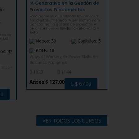
IA Generativa en la Gestión de
ón
Proyectos Fundamentos
Para aquellos que buscan liderar en la
era digital, utilizando IA generativa para
n
transformar la gestión de proyectos y
alcanzar nuevos niveles de eficiencia y
éxito.
ades en
a, MS
Videos: 39
Capitulos: 5
PDUs: 18
los: 42
Ways of Working: 6+ Power Skills: 6 +
Business Acumen: 6
s: 55 +
1023
1144
Antes $ 127.00
$ 67.00
00
VER TODOS LOS CURSOS