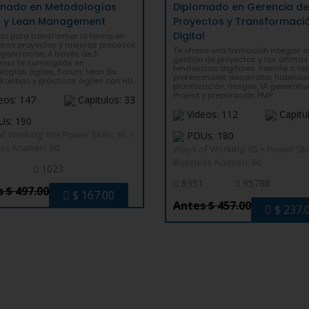
omado en Metodologías
Diplomado en Gerencia de
s y Lean Management
Proyectos y Transformaci
Digital
do para transformar la forma en
eras proyectos y mejoras procesos
Te ofrece una formación integral e
rganización. A través de 5
gestión de proyectos y las últimas
mas te sumergirás en
tendencias digitales. Permite a los
ogías ágiles, Scrum, Lean Six
profesionales desarrollar habilid
Kanban y prácticas ágiles con HU.
planificación, riesgos, IA generativ
Project y preparación PMP
eos: 147
Capitulos: 33
Videos: 112
Capitu
s: 190
f Working: 65+ Power Skills: 65 +
PDUs: 180
ss Acumen: 60
Ways of Working: 65 + Power Skill
Business Acumen: 60
1023
8951
95788
 $ 497.00
$ 167.00
Antes $ 457.00
$ 237.