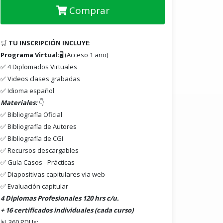
Comprar
🛒
TU INSCRIPCIÓN INCLUYE
:
Programa Virtual
:🖥️ (Acceso 1 año)
✅ 4 Diplomados Virtuales
✅ Videos clases grabadas
✅ Idioma español
Materiales:
👇
✅ Bibliografía Oficial
✅ Bibliografía de Autores
✅ Bibliografía de CGI
✅ Recursos descargables
✅ Guía Casos - Prácticas
✅ Diapositivas capitulares via web
✅ Evaluación capitular
4 Diplomas Profesionales 120 hrs c/u.
+ 16 certificados individuales (cada curso)
📊 360 PDUs: