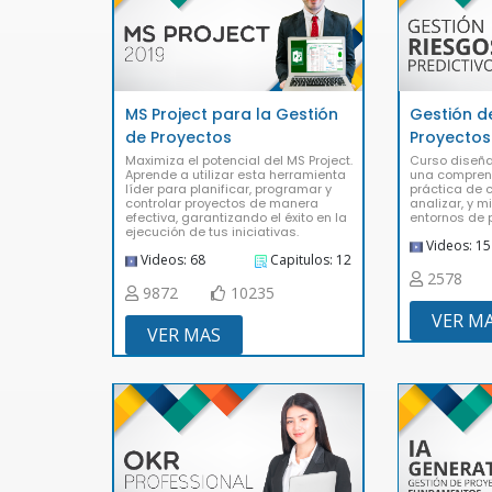
MS Project para la Gestión
Gestión d
de Proyectos
Proyectos
Maximiza el potencial del MS Project.
Curso diseña
Aprende a utilizar esta herramienta
una compren
líder para planificar, programar y
práctica de c
controlar proyectos de manera
analizar, y m
efectiva, garantizando el éxito en la
entornos de 
ejecución de tus iniciativas.
Videos: 15
Videos: 68
Capitulos: 12
2578
9872
10235
VER M
VER MAS