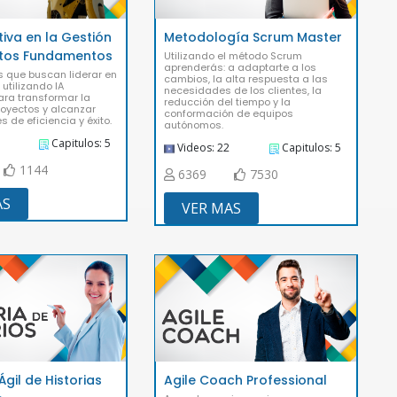
iva en la Gestión
Metodología Scrum Master
ctos Fundamentos
Utilizando el método Scrum
aprenderás: a adaptarte a los
s que buscan liderar en
cambios, la alta respuesta a las
, utilizando IA
necesidades de los clientes, la
ara transformar la
reducción del tiempo y la
royectos y alcanzar
conformación de equipos
s de eficiencia y éxito.
autónomos.
Capitulos: 5
Videos: 22
Capitulos: 5
1144
6369
7530
AS
VER MAS
Ágil de Historias
Agile Coach Professional