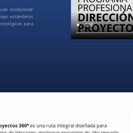
scan evolucionar
 bajo estándares
cnológicas para
oyectos 360°
es una ruta integral diseñada para
les de liderazgo, gestionar proyectos de alto impacto