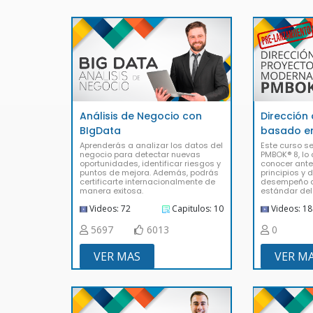
Análisis de Negocio con
Dirección
BIgData
basado en
Aprenderás a analizar los datos del
Este curso se
negocio para detectar nuevas
PMBOK® 8, lo 
oportunidades, identificar riesgos y
conocer ante
puntos de mejora. Además, podrás
principios y
certificarte internacionalmente de
desempeño q
manera exitosa.
estándar del
Videos: 72
Capitulos: 10
Videos: 18
5697
6013
0
VER MAS
VER M