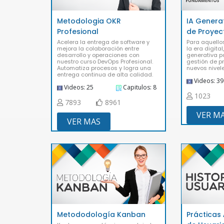
Metodologia OKR
IA Generat
Profesional
de Proye
Acelera la entrega de software y
Para aquello
mejora la colaboración entre
la era digital
desarrollo y operaciones con
generativa p
nuestro curso DevOps Profesional.
gestión de p
Automatiza procesos y logra una
nuevos nivele
entrega continua de alta calidad.
Videos: 39
Videos: 25
Capitulos: 8
1023
7893
8961
VER M
VER MAS
Metododología Kanban
Prácticas 