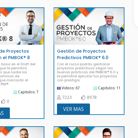
 de Proyectos
Gestión de Proyectos
 el PMBOK® 8
Predictivos PMBOK® 6.0
 basa en el Draft del
Con el curso podrás gestionar
que te permitirá
proyectos predictivos según las
s que nadie los
buenas prácticas del PMBOK® 6.0 y
 dominios de
te permitirá ejecutar tus proyectos
ue marcarán el
con prestigio.
 PMI®
Videos: 67
Capitulos: 11
Capitulos: 7
7223
8978
0
VER MAS
AS