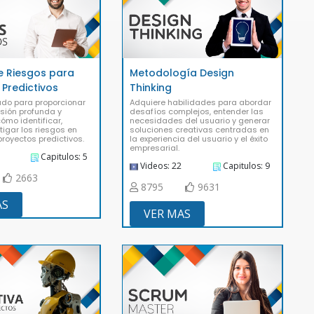
e Riesgos para
Metodología Design
 Predictivos
Thinking
do para proporcionar
Adquiere habilidades para abordar
sión profunda y
desafíos complejos, entender las
ómo identificar,
necesidades del usuario y generar
itigar los riesgos en
soluciones creativas centradas en
proyectos predictivos.
la experiencia del usuario y el éxito
empresarial.
Capitulos: 5
Videos: 22
Capitulos: 9
2663
8795
9631
AS
VER MAS