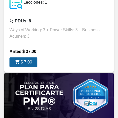
Lecciones: 1
🥇
PDUs: 8
Ways of Working: 3 + Power Skills: 3 + Business
Acumen: 3
Antes $ 37.00
$ 7.00