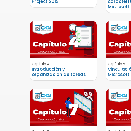
Project 2019
caracterí
Microsoft 
Capítulo 4
Capítulo 5
Introducción y
Vinculaci
organización de tareas
Microsoft 