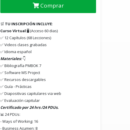
Comprar
🛒
TU INSCRIPCIÓN INCLUYE
:
Curso Virtual
:🖥️ (Acceso 60 dias)
✅ 12 Capítulos (68 Lecciones)
✅ Videos clases grabadas
✅ Idioma español
Materiales:
👇
✅ Bibliografía PMBOK 7
✅ Software MS Project
✅ Recursos descargables
✅ Guía - Prácticas
✅ Diapositivas capitulares via web
✅ Evaluación capitular
Certificado por 24 hrs /24 PDUs.
📊 24 PDUs:
- Ways of Working: 16
- Business Acumen: 8