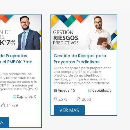
 de Proyectos
Gestión de Riesgos para
n el PMBOK 7ma
Proyectos Predictivos
Curso diseñado para proporcionar
una comprensión profunda y
 curso obtendrás los
práctica de cómo identificar,
s y habilidades de la
analizar, y mitigar los riesgos en
 proyectos en base a la
entornos de proyectos predictivos.
OK® 7ma edición del
gement Institute (PMI®).
Videos: 15
Capitulos: 5
Capitulos: 9
2578
2663
11789
VER MAS
AS