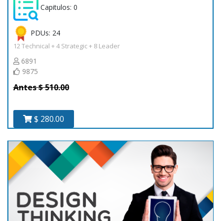
Capitulos: 0
PDUs: 24
12 Technical + 4 Strategic + 8 Leader
6891
9875
Antes $ 510.00
$ 280.00