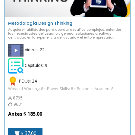
Metodología Design Thinking
Adquiere habilidades para abordar desafíos complejos, entender
las necesidades del usuario y generar soluciones creativas
centradas en la experiencia del usuario y el éxito empresarial.
Videos: 22
Capitulos: 9
PDUs: 24
Ways of Working: 8 + Power Skills: 8 + Business Acumen: 8
8795
9631
Antes $ 185.00
$ 37.00