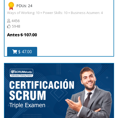
PDUs: 24
Ways of Working: 10 + Power Skills: 10 + Business Acumen: 4
4456
5948
Antes $ 107.00
$ 47.00