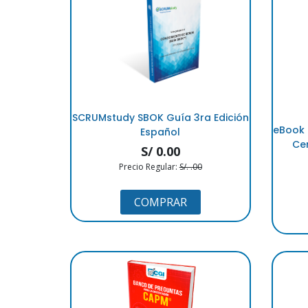
SCRUMstudy SBOK Guía 3ra Edición
eBook 
Español
Cer
S/ 0.00
Precio Regular:
S/. .00
COMPRAR