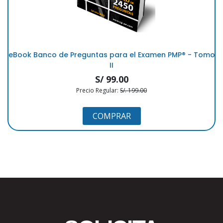
eBook Banco de Preguntas para el Examen PMP®️ - Tomo
II
S/ 99.00
Precio Regular:
S/. 199.00
COMPRAR